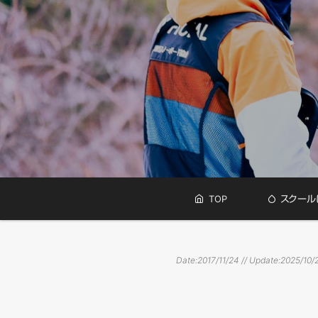
メ
メ
TOP
スクール
イ
ン
イ
メ
ニ
Date:2017/11/24 // Update:
2025/10/
ン
ュ
ー
コ