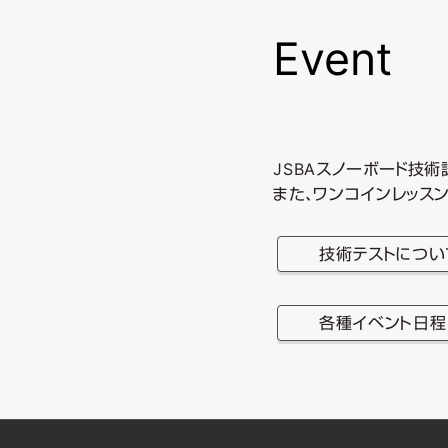
ン
Event
テ
ン
JSBAスノーボード技術
また、ワンコインレッス
ツ
へ
技術テストについ
移
各種イベント日程
動