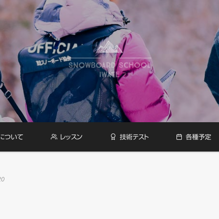
について
レッスン
技術テスト
各種予定
20