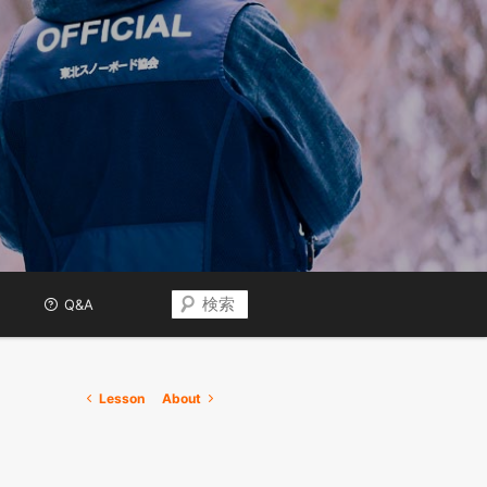
検
Q&A
索
投
Lesson
About
稿
ナ
ビ