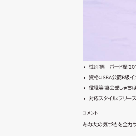
性別：男 ボード歴：20
資格：JSBA公認B級
役職等：宴会部しゃち
対応スタイル：フリ
コメント
あなたの気づきを全力サ