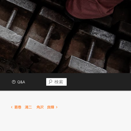
検
Q&A
索
投
葛巻 清二
角沢 良輝
稿
ナ
ビ