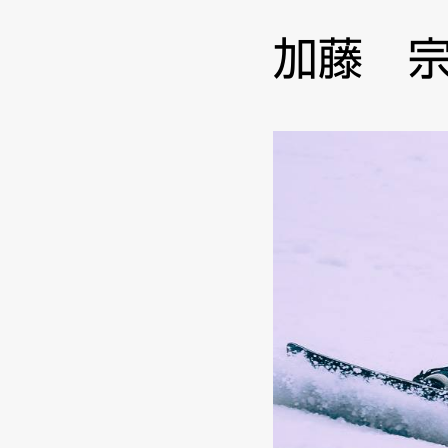
ン
加藤 
テ
ン
ツ
へ
移
動