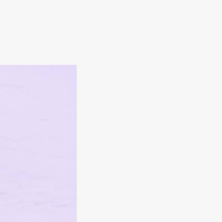
ゲ
ー
シ
ョ
ン