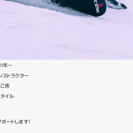
11年～
インストラクター
ほこ係
ースタイル
ポートします！