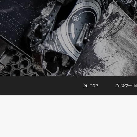
メ
メ
TOP
スクール
イ
ン
イ
メ
ニ
ン
ュ
ー
コ