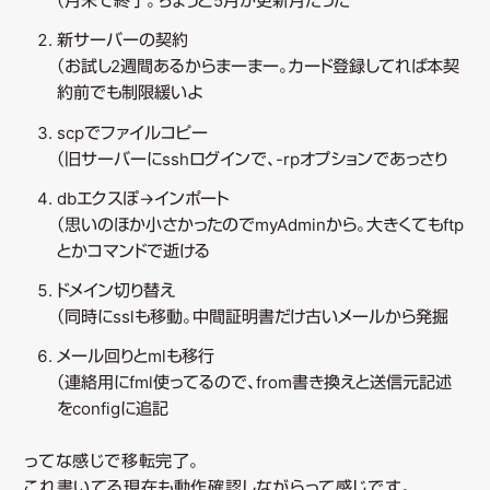
ツ
（月末で終了。ちょうど5月が更新月だった
新サーバーの契約
へ
（お試し2週間あるからまーまー。カード登録してれば本契
約前でも制限緩いよ
移
scpでファイルコピー
（旧サーバーにsshログインで、-rpオプションであっさり
動
dbエクスぽ→インポート
（思いのほか小さかったのでmyAdminから。大きくてもftp
とかコマンドで逝ける
ドメイン切り替え
（同時にsslも移動。中間証明書だけ古いメールから発掘
メール回りとmlも移行
（連絡用にfml使ってるので、from書き換えと送信元記述
をconfigに追記
ってな感じで移転完了。
これ書いてる現在も動作確認しながらって感じです。