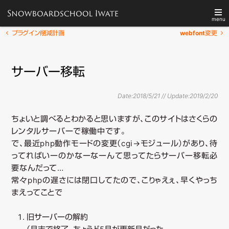
menu
メ
投
プラグイン削減計画
webfont変更
メ
稿
イ
TOP
スクールについて
ナ
ン
イ
サーバー移転
ビ
メ
ゲ
ニ
レッスン
技術テスト
ー
ン
ュ
Date:2018/5/21 // Update:
2019/2/20
シ
ー
ョ
ちょいと調べるとわかると思いますが、このサイトはさくらの
コ
各種予定
Q&A
ン
レンタルサーバーで稼働中です。
で、最近php動作モードの変更（cgi→モジュール）があり、待
検
ン
ってればいーのかなーなーんて思ってたらサーバー移転必
索
要なんだって…
テ
常々phpの遅さには閉口してたので、こりゃえぇ、早くやっち
まえってことで
ン
旧サーバーの解約