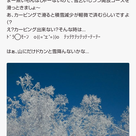
ツ
まー無いもんはしゃーないので、雪乞いしつつ開放コースを
滑っときましょ～
あ、カービングで滑ると積雪減少が軽微で済むらしいですよ
へ
（？
え？カービング出来ない？そんな時は…
移
ﾄﾞﾗ◯ﾓｰﾝ o((=゜ェ゜=))o ﾃｯﾃｹﾃｯﾃｯﾃｰﾃｰﾃｰ
動
はぁ、山にだけドカンと雪降んないかな…