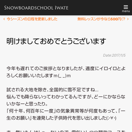
menu
メ
投
今シーズンの日程を更新しました
無料レッスンが今なら500円（？
メ
稿
イ
TOP
スクールについて
ナ
ン
イ
明けましておめでとうございます
ビ
メ
ゲ
ニ
レッスン
技術テスト
ー
ン
ュ
Date:
2017/1/5
シ
ー
ョ
今年も遅れてのご挨拶となりましたが、適度にイロイロとよ
コ
各種予定
Q&A
ン
ろしくお願いいたしますm(_ _)m
検
ン
試される大地を除き、全国的に雪不足ですね…
索
悩んでも降らないってわかってるんですが、どーにかならな
テ
いかなーと思ったり。
「何十年、何百年に一度」の気象異常等が何度もあって、「一
ン
生のお願い」を連発した子供時代を思い出しました(；・∀・)