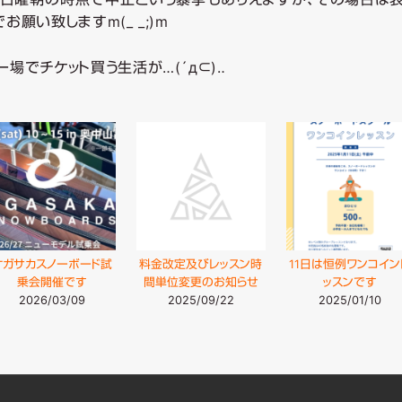
願い致しますm(_ _;)m
場でチケット買う生活が…(´д⊂)‥
オガサカスノーボード試
料金改定及びレッスン時
11日は恒例ワンコイン
乗会開催です
間単位変更のお知らせ
ッスンです
2026/03/09
2025/09/22
2025/01/10