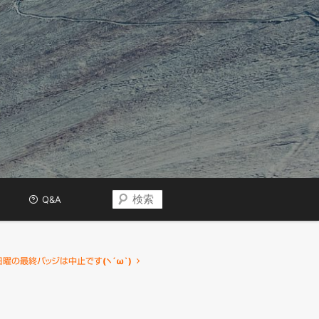
検
Q&A
索
日曜の最終バッジは中止です(ヽ´ω`)