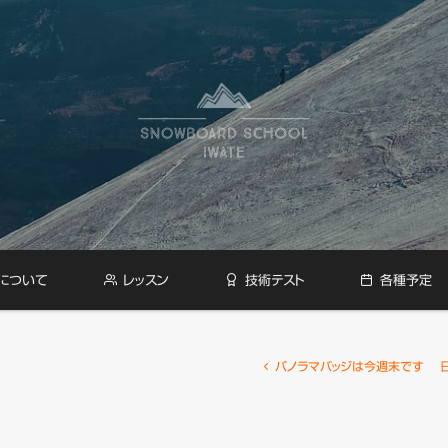
について
レッスン
技術テスト
各種予定
投
パノラマバッジは今週末です
稿
ナ
ビ