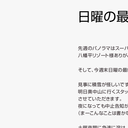
ン
日曜の最
テ
ン
先週のパノラマはスーパ
八幡平リゾート様ありがと
ツ
そして、今週末日曜の最
へ
見事に積雪が怪しいです(-
移
明日奥中山に行くスタッ
させていただきます。
動
夜になっても中止告知が
（まーこんなことは書かな
土曜夜間に急速に溶け