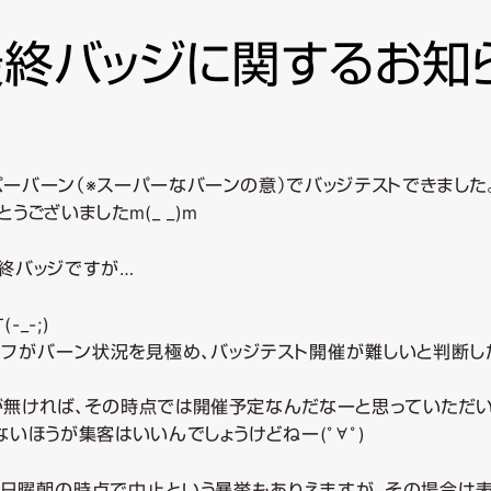
ゲ
終バッジに関するお知
ー
シ
ョ
ン
ーバーン（※スーパーなバーンの意）でバッジテストできました
うございましたm(_ _)m
終バッジですが…
_-;)
フがバーン状況を見極め、バッジテスト開催が難しいと判断した
無ければ、その時点では開催予定なんだなーと思っていただい
いほうが集客はいいんでしょうけどねー(ﾟ∀ﾟ)
、日曜朝の時点で中止という暴挙もありえますが、その場合は表