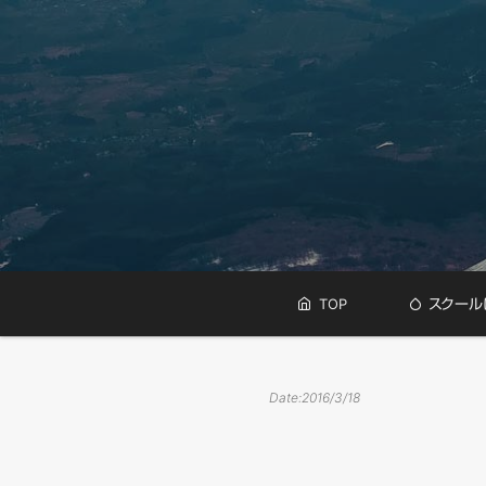
メ
メ
TOP
スクール
イ
ン
イ
メ
ニ
Date:
2016/3/18
ン
ュ
ー
コ