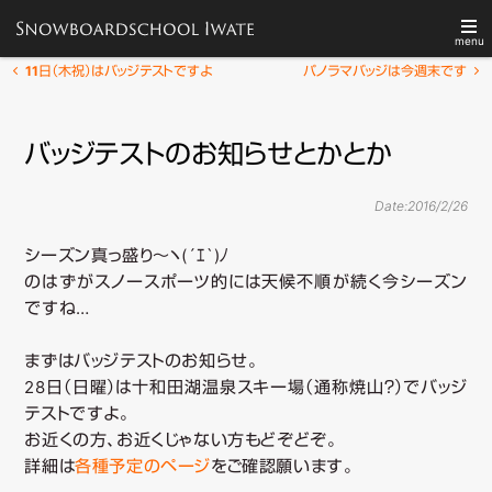
menu
メ
投
11日（木祝）はバッジテストですよ
パノラマバッジは今週末です
メ
稿
イ
TOP
スクールについて
ナ
ン
イ
バッジテストのお知らせとかとか
ビ
メ
ゲ
ニ
レッスン
技術テスト
ー
ン
ュ
Date:
2016/2/26
シ
ー
ョ
シーズン真っ盛り～ヽ(´ｴ`)ﾉ
コ
各種予定
Q&A
ン
のはずがスノースポーツ的には天候不順が続く今シーズン
ですね…
検
ン
索
まずはバッジテストのお知らせ。
テ
28日（日曜）は十和田湖温泉スキー場（通称焼山？）でバッジ
テストですよ。
ン
お近くの方、お近くじゃない方もどぞどぞ。
詳細は
各種予定のページ
をご確認願います。