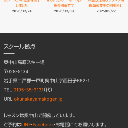
今シーズンの営業を終了
オガサカスノーボード試
料金改定及びレッスン時
しました
乗会開催です
間単位変更のお知らせ
2026/03/24
2026/03/09
2025/09/22
スクール拠点
奥中山高原スキー場
〒028-5134
岩手県二戸郡一戸町奥中山字西田子662-1
TEL
0195-35-3131
（代）
URL
okunakayamakogen.jp
レッスンは奥中山で開催しています。
ご予約は
LINE
・
Facebook
・お電話にてお願いします。