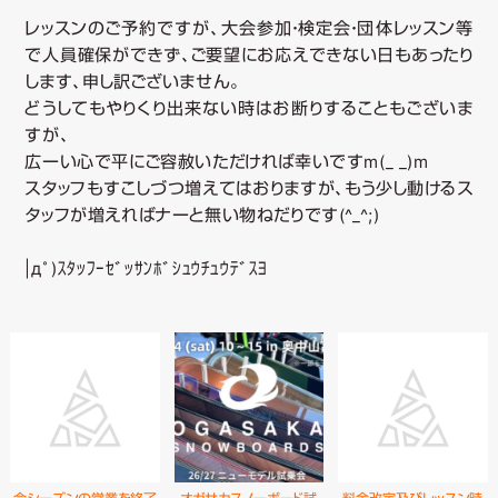
ツ
レッスンのご予約ですが、大会参加・検定会・団体レッスン等
で人員確保ができず、ご要望にお応えできない日もあったり
へ
します、申し訳ございません。
どうしてもやりくり出来ない時はお断りすることもございま
移
すが、
広ーい心で平にご容赦いただければ幸いですm(_ _)m
動
スタッフもすこしづつ増えてはおりますが、もう少し動けるス
タッフが増えればナーと無い物ねだりです(^_^;)
|дﾟ)ｽﾀｯﾌｰｾﾞｯｻﾝﾎﾞｼｭｳﾁｭｳﾃﾞｽﾖ