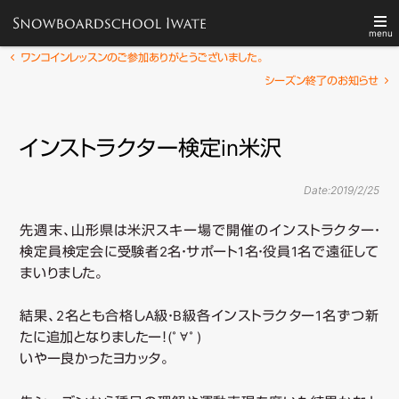
menu
メ
投
ワンコインレッスンのご参加ありがとうございました。
メ
稿
イ
シーズン終了のお知らせ
TOP
スクールについて
ナ
ン
イ
ビ
メ
ゲ
インストラクター検定in米沢
ニ
レッスン
技術テスト
ー
ン
ュ
シ
ー
Date:
2019/2/25
ョ
コ
各種予定
Q&A
ン
先週末、山形県は米沢スキー場で開催のインストラクター・
検定員検定会に受験者2名・サポート1名・役員1名で遠征して
検
ン
まいりました。
索
テ
結果、2名とも合格しA級・B級各インストラクター1名ずつ新
たに追加となりましたー！(ﾟ∀ﾟ)
ン
いやー良かったヨカッタ。