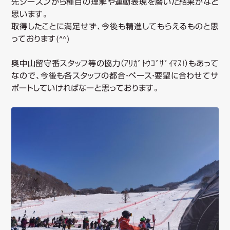
ツ
先シーズンから種目の理解や運動表現を磨いた結果かなと
思います。
取得したことに満足せず、今後も精進してもらえるものと思
へ
っております(^^)
移
奥中山留守番スタッフ等の協力（ｱﾘｶﾞﾄｳｺﾞｻﾞｲﾏｽ!）もあって
なので、今後も各スタッフの都合・ペース・要望に合わせてサ
動
ポートしていければなーと思っております。